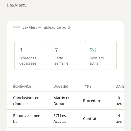
LexAlert.
LexAlert — Tableau de bord
3
7
24
Échéances
Cette
Dossiers
dépassées
semaine
actifs
ÉCHÉANCE
DOSSIER
TYPE
DATE
Conclusions en
Martin c/
10
Procédure
réponse
Dupont
avr.
Renouvellement
SCI Les
14
Contrat
bail
Acacias
avr.